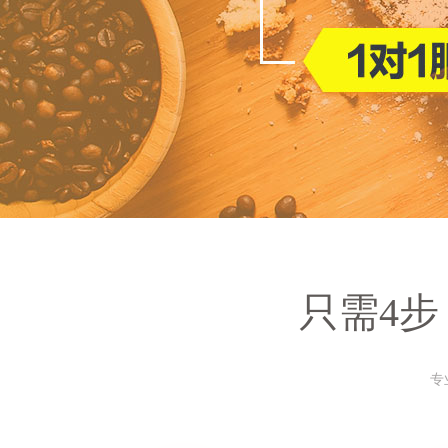
只需4步
专