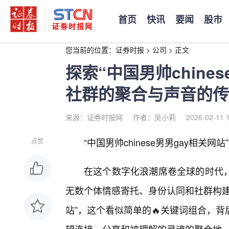
首页
快讯
要闻
股市
您当前的位置：
证券时报
>
公司
>
正文
探索“中国男帅chine
社群的聚合与声音的传
来源：证券时报网
作者：吴小莉
2026-02-11 
“中国男帅chinese男男gay相关
点赞
在这个数字化浪潮席卷全球的时代
无数个体情感寄托、身份认同和社群构建的广
站”，这个看似简单的🔥关键词组合，