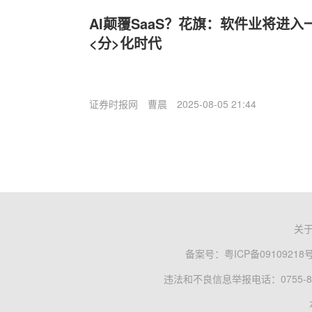
AI颠覆SaaS？花旗：软件业将进入一
<分>化时代
证券时报网
曹晨
2025-08-05 21:44
关
备案号：
粤ICP备09109218
违法和不良信息举报电话：0755-83