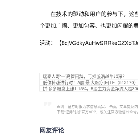
在技术的驱动和用户的参与下，这
个更加广阔、更加包容、也更加闪耀的
活动：【
8cjVGdkyAuHwSRRkeCZXbTJ
瑞泰人寿‘一’高管闪辞，亏损漩涡越陷越深？
低位补涨进行时！A股‘最’大医疗{E}TF（5121
拼:多多概念上涨1.15%，5股主力资金净流入超30
声明：证券时报力求信息真实、准确，文章提及内
下载“证券时报”官方APP，或关注官方微信公众
网友评论